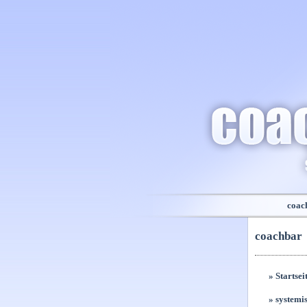
coac
coachbar
» Startsei
» systemi